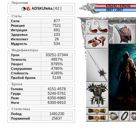
Персонаж
635242 / 635242
ADSKIJleka
[ 62 ]
2607 / 2607
Статы
877
Сила
7521
Реакция
691
Интуиция
103
Здоровье
26
Интеллект
534
Мудрость
Модификаторы
33251-37344
Урон
4957%
Точность
9795%
Уворот
4780%
Сокрушение
4185%
Стойкость
5149
Пробой брони
Броня
4151-4578
Голова
5240-5761
Грудь
6350-6960
Пояс
6300-6910
Ноги
Статистика
1481230
Побед
25637
Поражений