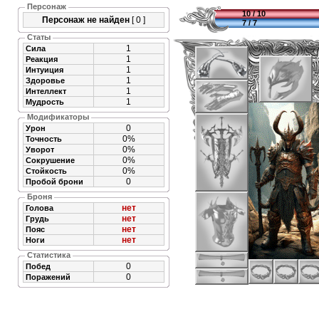
Персонаж
10 / 10
Персонаж не найден
[ 0 ]
7 / 7
Статы
1
Сила
1
Реакция
1
Интуиция
1
Здоровье
1
Интеллект
1
Мудрость
Модификаторы
0
Урон
0%
Точность
0%
Уворот
0%
Сокрушение
0%
Стойкость
0
Пробой брони
Броня
нет
Голова
нет
Грудь
нет
Пояс
нет
Ноги
Статистика
0
Побед
0
Поражений