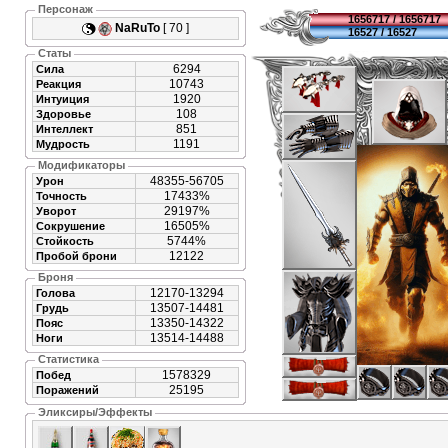
Персонаж
1656717 / 1656717
NaRuTo
[ 70 ]
16527 / 16527
Статы
6294
Сила
10743
Реакция
1920
Интуиция
108
Здоровье
851
Интеллект
1191
Мудрость
Модификаторы
48355-56705
Урон
17433%
Точность
29197%
Уворот
16505%
Сокрушение
5744%
Стойкость
12122
Пробой брони
Броня
12170-13294
Голова
13507-14481
Грудь
13350-14322
Пояс
13514-14488
Ноги
Статистика
1578329
Побед
25195
Поражений
Эликсиры/Эффекты