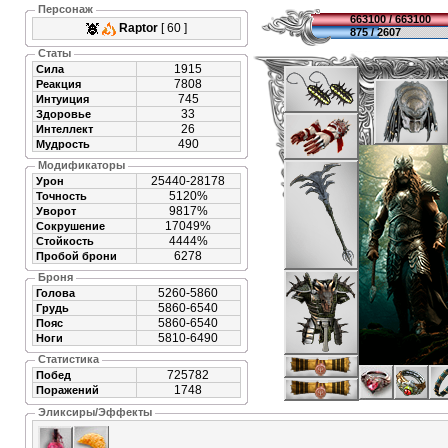
Персонаж
663100 / 663100
Raptor
[ 60 ]
875 / 2607
Статы
1915
Сила
7808
Реакция
745
Интуиция
33
Здоровье
26
Интеллект
490
Мудрость
Модификаторы
25440-28178
Урон
5120%
Точность
9817%
Уворот
17049%
Сокрушение
4444%
Стойкость
6278
Пробой брони
Броня
5260-5860
Голова
5860-6540
Грудь
5860-6540
Пояс
5810-6490
Ноги
Статистика
725782
Побед
1748
Поражений
Эликсиры/Эффекты