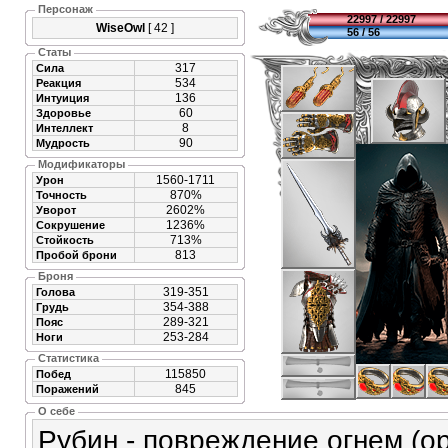
Персонаж
22997 / 22997
WiseOwl
[ 42 ]
56 / 56
Статы
317
Сила
534
Реакция
136
Интуиция
60
Здоровье
8
Интеллект
90
Мудрость
Модификаторы
1560-1711
Урон
870%
Точность
2602%
Уворот
1236%
Сокрушение
713%
Стойкость
813
Пробой брони
Броня
319-351
Голова
354-388
Грудь
289-321
Пояс
253-284
Ноги
Статистика
115850
Побед
845
Поражений
О себе
Рубин - повреждение огнем (ор