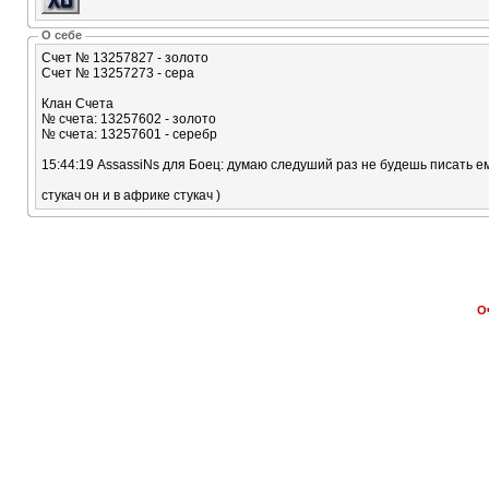
О себе
Счет № 13257827 - золото
Счет № 13257273 - сера
Клан Счета
№ счета: 13257602 - золото
№ счета: 13257601 - серебр
15:44:19 AssassiNs для Боец: думаю следуший раз не будешь писать ем
стукач он и в африке стукач )
О