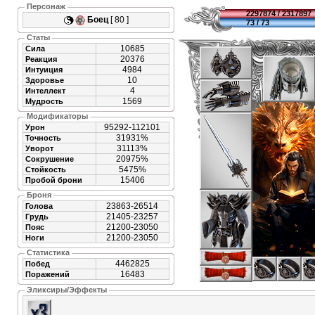
Персонаж
2297874 / 2317897
Боец
[ 80 ]
73 / 73
Статы
10685
Сила
20376
Реакция
4984
Интуиция
10
Здоровье
4
Интеллект
1569
Мудрость
Модификаторы
95292-112101
Урон
31931%
Точность
31113%
Уворот
20975%
Сокрушение
5475%
Стойкость
15406
Пробой брони
Броня
23863-26514
Голова
21405-23257
Грудь
21200-23050
Пояс
21200-23050
Ноги
Статистика
4462825
Побед
16483
Поражений
Эликсиры/Эффекты