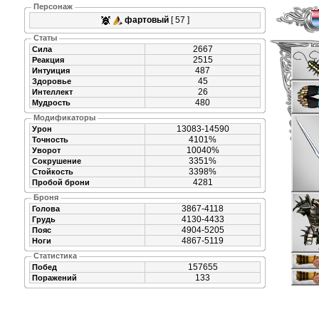
Персонаж
фартовый
[ 57 ]
Статы
2667
Сила
2515
Реакция
487
Интуиция
45
Здоровье
26
Интеллект
480
Мудрость
Модификаторы
13083-14590
Урон
4101%
Точность
10040%
Уворот
3351%
Сокрушение
3398%
Стойкость
4281
Пробой брони
Броня
3867-4118
Голова
4130-4433
Грудь
4904-5205
Пояс
4867-5119
Ноги
Статистика
157655
Побед
133
Поражений