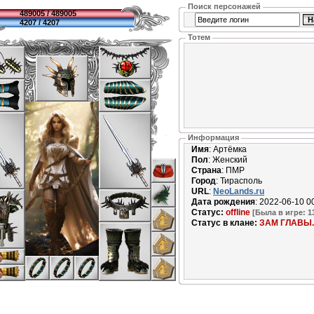
Поиск персонажей
489005 / 489005
4207 / 4207
Тотем
Информация
Имя
: Артёмка
Пол
: Женский
Страна
: ПМР
Город
: Тирасполь
URL
:
NeoLands.ru
Дата рождения
: 2022-06-10 0
Статус:
offline
[Былa в игре: 13 
Cтатус в клане:
ЗАМ ГЛАВЫ.