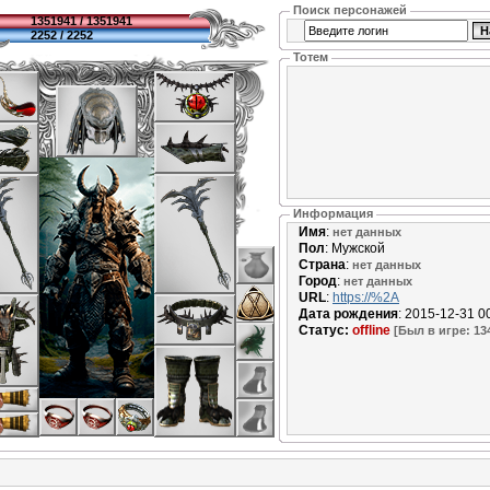
Поиск персонажей
1351941 / 1351941
2252 / 2252
Тотем
Информация
Имя
:
нет данных
Пол
: Мужской
Страна
:
нет данных
Город
:
нет данных
URL
:
https://%2A
Дата рождения
: 2015-12-31 0
Статус:
offline
[Был в игре: 134 