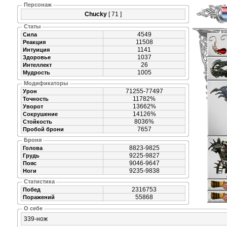
Персонаж
Chucky
[ 71 ]
Статы
4549
Сила
11508
Реакция
1141
Интуиция
1037
Здоровье
26
Интеллект
1005
Мудрость
Модификаторы
71255-77497
Урон
11782%
Точность
13662%
Уворот
14126%
Сокрушение
8036%
Стойкость
7657
Пробой брони
Броня
8823-9825
Голова
9225-9827
Грудь
9046-9647
Пояс
9235-9838
Ноги
Статистика
2316753
Побед
55868
Поражений
О себе
339-нож