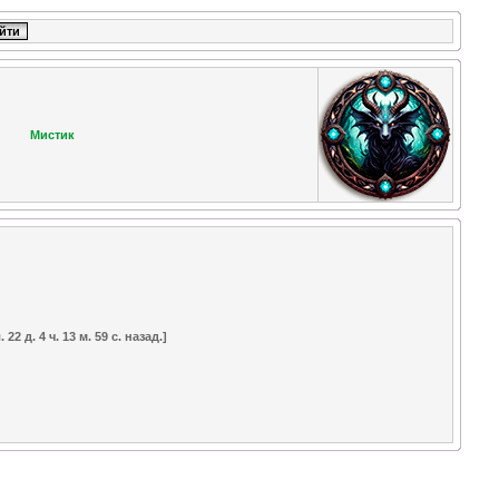
Мистик
 22 д. 4 ч. 13 м. 59 с. назад.]