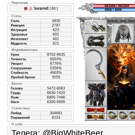
Персонаж
683384 / 683384
SurprisE
[ 60 ]
4856 / 4856
Статы
3830
Сила
2797
Реакция
623
Интуиция
602
Здоровье
401
Интеллект
621
Мудрость
Модификаторы
8702-9635
Урон
6003%
Точность
6776%
Уворот
5356%
Сокрушение
4903%
Стойкость
3555
Пробой брони
Броня
5472-6063
Голова
6830-7420
Грудь
6905-7496
Пояс
6300-6900
Ноги
Статистика
304681
Побед
6233
Поражений
О себе
Телега: @BigWhiteBeer