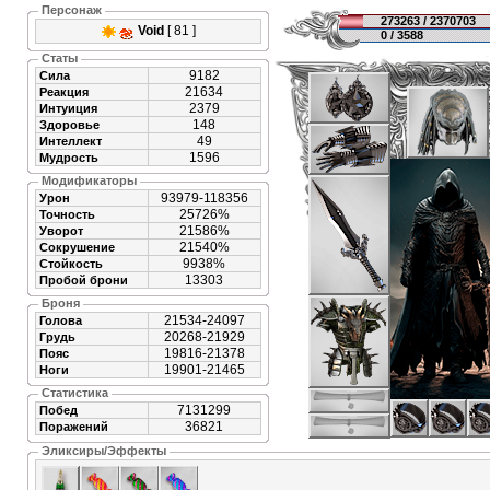
Персонаж
273263 / 2370703
Void
[ 81 ]
0 / 3588
Статы
9182
Сила
21634
Реакция
2379
Интуиция
148
Здоровье
49
Интеллект
1596
Мудрость
Модификаторы
93979-118356
Урон
25726%
Точность
21586%
Уворот
21540%
Сокрушение
9938%
Стойкость
13303
Пробой брони
Броня
21534-24097
Голова
20268-21929
Грудь
19816-21378
Пояс
19901-21465
Ноги
Статистика
7131299
Побед
36821
Поражений
Эликсиры/Эффекты