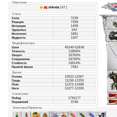
Персонаж
shkoda
[ 67 ]
Статы
7239
Сила
7359
Реакция
1459
Интуиция
243
Здоровье
1681
Интеллект
1167
Мудрость
Модификаторы
45240-52638
Урон
12859%
Точность
16763%
Уворот
18700%
Сокрушение
10014%
Стойкость
7563
Пробой брони
Броня
10522-11567
Голова
11130-12253
Грудь
11372-12498
Пояс
11077-12200
Ноги
Статистика
1791177
Побед
3748
Поражений
Эликсиры/Эффекты