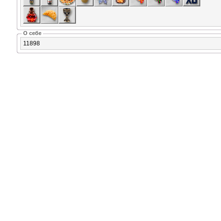
О себе
11898