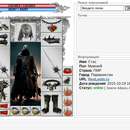
Поиск персонажей
1321823 / 1321823
30297 / 30297
Тотем
Информация
Имя
: Стас
Пол
: Мужской
Страна
: ПМР
Город
: Парканистан
URL
:
NeoLands.ru
Дата рождения
: 2015-10-19 1
Статус:
online
[ Земли Айрис,